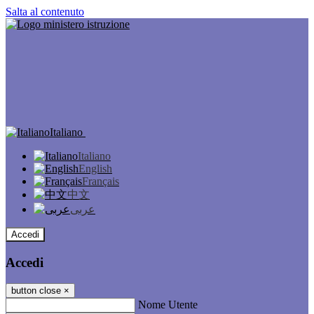
Salta al contenuto
Italiano
Italiano
English
Français
中文
عربى
Accedi
Accedi
button close
×
Nome Utente