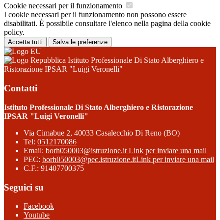
Cookie necessari per il funzionamento
I cookie necessari per il funzionamento non possono essere
disabilitati. È possibile consultare l'elenco nella pagina della cookie
policy.
Accetta tutti
Salva le preferenze
Istituto Professionale Di Stato Alberghiero e
Ristorazione IPSAR "Luigi Veronelli"
Contatti
Istituto Professionale Di Stato Alberghiero e Ristorazione
IPSAR "Luigi Veronelli"
Via Cimabue 2, 40033 Casalecchio Di Reno (BO)
Tel:
0512170086
Email:
borh050003@istruzione.it
Link per inviare una mail
PEC:
borh050003@pec.istruzione.it
Link per inviare una mail
C.F.: 91407700375
Seguici su
Facebook
Youtube