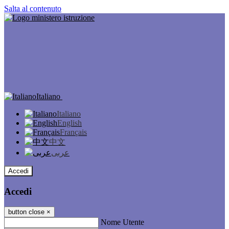
Salta al contenuto
Italiano
Italiano
English
Français
中文
عربى
Accedi
Accedi
button close
×
Nome Utente