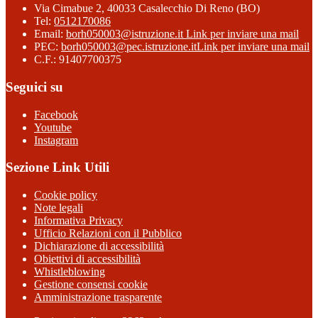
Via Cimabue 2, 40033 Casalecchio Di Reno (BO)
Tel:
0512170086
Email:
borh050003@istruzione.it
Link per inviare una mail
PEC:
borh050003@pec.istruzione.it
Link per inviare una mail
C.F.: 91407700375
Seguici su
Facebook
Youtube
Instagram
Sezione Link Utili
Cookie policy
Note legali
Informativa Privacy
Ufficio Relazioni con il Pubblico
Dichiarazione di accessibilità
Obiettivi di accessibilità
Whistleblowing
Gestione consensi cookie
Amministrazione trasparente