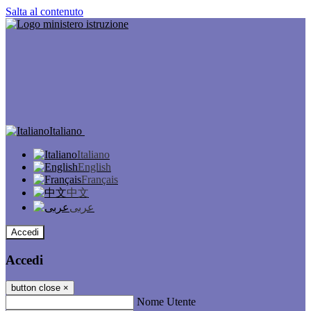
Salta al contenuto
Italiano
Italiano
English
Français
中文
عربى
Accedi
Accedi
button close
×
Nome Utente