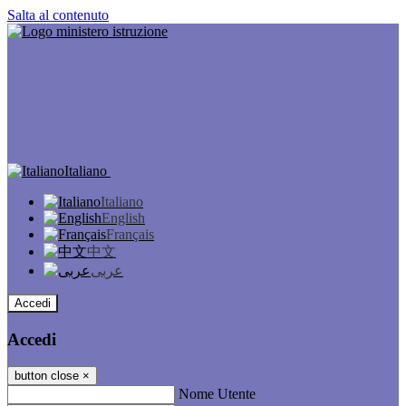
Salta al contenuto
Italiano
Italiano
English
Français
中文
عربى
Accedi
Accedi
button close
×
Nome Utente