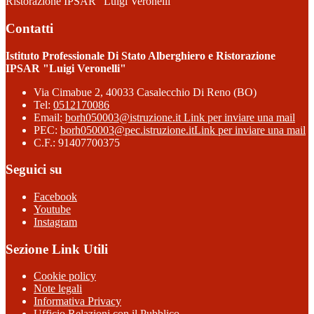
Ristorazione IPSAR "Luigi Veronelli"
Contatti
Istituto Professionale Di Stato Alberghiero e Ristorazione
IPSAR "Luigi Veronelli"
Via Cimabue 2, 40033 Casalecchio Di Reno (BO)
Tel:
0512170086
Email:
borh050003@istruzione.it
Link per inviare una mail
PEC:
borh050003@pec.istruzione.it
Link per inviare una mail
C.F.: 91407700375
Seguici su
Facebook
Youtube
Instagram
Sezione Link Utili
Cookie policy
Note legali
Informativa Privacy
Ufficio Relazioni con il Pubblico