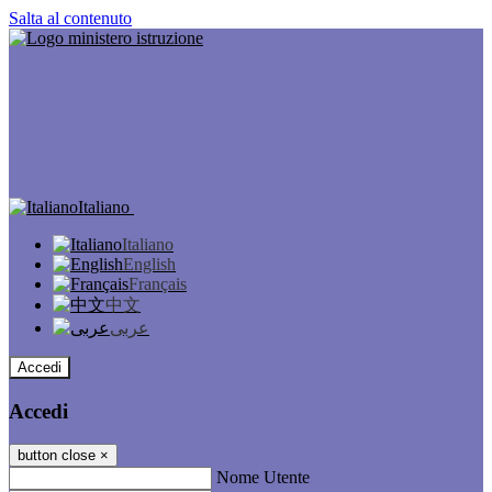
Salta al contenuto
Italiano
Italiano
English
Français
中文
عربى
Accedi
Accedi
button close
×
Nome Utente