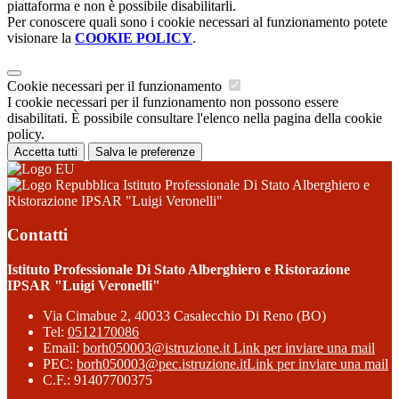
piattaforma e non è possibile disabilitarli.
Per conoscere quali sono i cookie necessari al funzionamento potete
visionare la
COOKIE POLICY
.
Cookie necessari per il funzionamento
I cookie necessari per il funzionamento non possono essere
disabilitati. È possibile consultare l'elenco nella pagina della cookie
policy.
Accetta tutti
Salva le preferenze
Istituto Professionale Di Stato Alberghiero e
Ristorazione IPSAR "Luigi Veronelli"
Contatti
Istituto Professionale Di Stato Alberghiero e Ristorazione
IPSAR "Luigi Veronelli"
Via Cimabue 2, 40033 Casalecchio Di Reno (BO)
Tel:
0512170086
Email:
borh050003@istruzione.it
Link per inviare una mail
PEC:
borh050003@pec.istruzione.it
Link per inviare una mail
C.F.: 91407700375