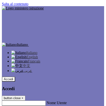
Salta al contenuto
Italiano
Italiano
English
Français
中文
عربى
Accedi
Accedi
button close
×
Nome Utente