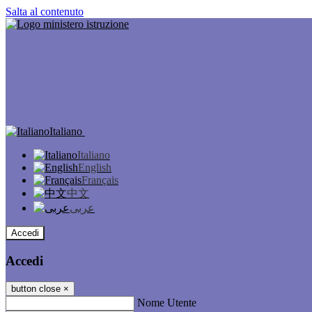
Salta al contenuto
Italiano
Italiano
English
Français
中文
عربى
Accedi
Accedi
button close
×
Nome Utente