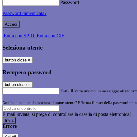
Password
Password dimenticata?
-
Entra con SPID
Entra con CIE
Seleziona utente
button close
×
Recupero password
button close
×
E-mail
Verrà inviato un messaggio all'indirizz
Non hai una e-mail associata al nome utente? Effettua il reset della password tram
E-mail inviata, si prega di controllare la casella di posta elettronica!
Errore