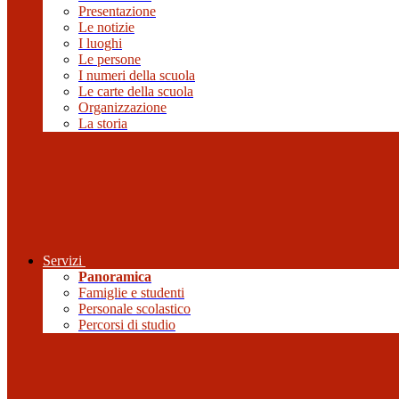
Presentazione
Le notizie
I luoghi
Le persone
I numeri della scuola
Le carte della scuola
Organizzazione
La storia
Servizi
Panoramica
Famiglie e studenti
Personale scolastico
Percorsi di studio