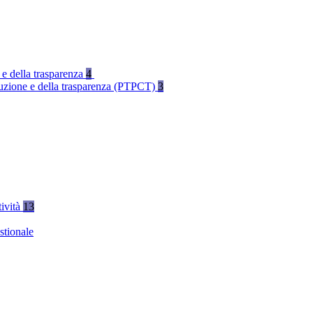
 e della trasparenza
4
rruzione e della trasparenza (PTPCT)
3
tività
13
stionale