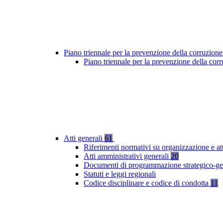
Piano triennale per la prevenzione della corruzione
Piano triennale per la prevenzione della co
Atti generali
61
Riferimenti normativi su organizzazione e at
Atti amministrativi generali
20
Documenti di programmazione strategico-ge
Statuti e leggi regionali
Codice disciplinare e codice di condotta
11