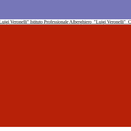
Istituto Professionale Alberghiero
"Luigi Veronelli"
C