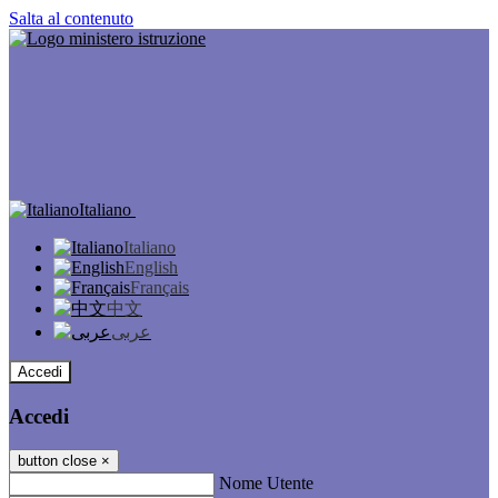
Salta al contenuto
Italiano
Italiano
English
Français
中文
عربى
Accedi
Accedi
button close
×
Nome Utente