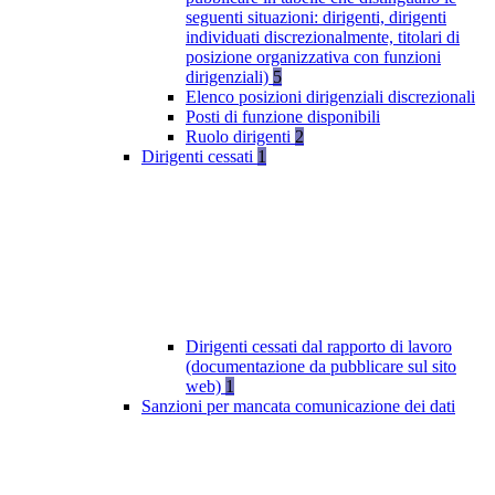
seguenti situazioni: dirigenti, dirigenti
individuati discrezionalmente, titolari di
posizione organizzativa con funzioni
dirigenziali)
5
Elenco posizioni dirigenziali discrezionali
Posti di funzione disponibili
Ruolo dirigenti
2
Dirigenti cessati
1
Dirigenti cessati dal rapporto di lavoro
(documentazione da pubblicare sul sito
web)
1
Sanzioni per mancata comunicazione dei dati