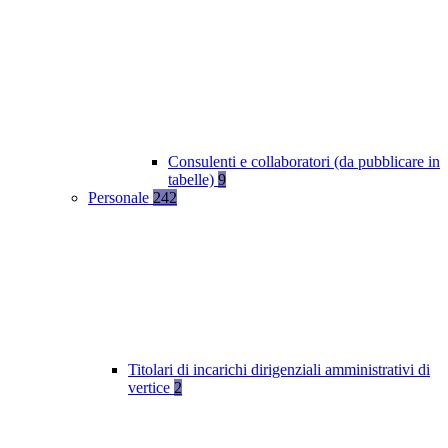
Consulenti e collaboratori (da pubblicare in
tabelle)
9
Personale
242
Titolari di incarichi dirigenziali amministrativi di
vertice
2