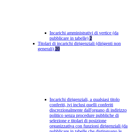
Incarichi amministrativi di vertice (da
pubblicare in tabelle)
2
Titolari di incarichi dirigenziali (dirigenti non
generali)
20
Incarichi dirigenziali, a qualsiasi titolo
conferiti, ivi inclusi quelli conferiti
discrezionalmente dall'organo di indirizzo
politico senza procedure pubbliche di
selezione e titolari di posizione
organizzativa con funzioni dirigenziali (da
pubblicare in tabelle che distinguano le