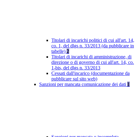
Titolari di incarichi politici di cui all'art. 14,
co. 1, del dlgs n. 33/2013 (da pubblicare in
tabelle)
2
Titolari di incarichi di amministrazione, di
direzione o di governo di cui all'art. 14, co.
1-bis, del dlgs n. 33/2013
Cessati dall'incarico (documentazione da
pubblicare sul sito web)
Sanzioni per mancata comunicazione dei dati
1
Sanzioni per mancata o incompleta