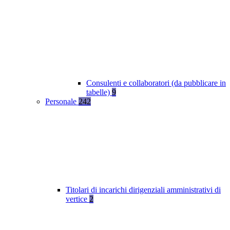
Consulenti e collaboratori (da pubblicare in
tabelle)
9
Personale
242
Titolari di incarichi dirigenziali amministrativi di
vertice
2