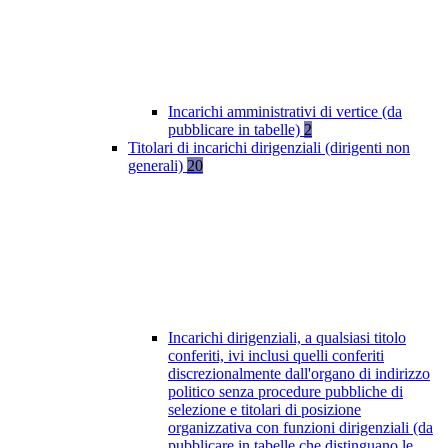
Incarichi amministrativi di vertice (da
pubblicare in tabelle)
2
Titolari di incarichi dirigenziali (dirigenti non
generali)
20
Incarichi dirigenziali, a qualsiasi titolo
conferiti, ivi inclusi quelli conferiti
discrezionalmente dall'organo di indirizzo
politico senza procedure pubbliche di
selezione e titolari di posizione
organizzativa con funzioni dirigenziali (da
pubblicare in tabelle che distinguano le