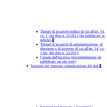
Titolari di incarichi politici di cui all'art. 14,
co. 1, del dlgs n. 33/2013 (da pubblicare in
tabelle)
2
Titolari di incarichi di amministrazione, di
direzione o di governo di cui all'art. 14, co.
1-bis, del dlgs n. 33/2013
Cessati dall'incarico (documentazione da
pubblicare sul sito web)
Sanzioni per mancata comunicazione dei dati
1
Sanzioni per mancata o incompleta