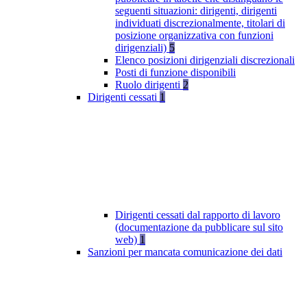
seguenti situazioni: dirigenti, dirigenti
individuati discrezionalmente, titolari di
posizione organizzativa con funzioni
dirigenziali)
5
Elenco posizioni dirigenziali discrezionali
Posti di funzione disponibili
Ruolo dirigenti
2
Dirigenti cessati
1
Dirigenti cessati dal rapporto di lavoro
(documentazione da pubblicare sul sito
web)
1
Sanzioni per mancata comunicazione dei dati