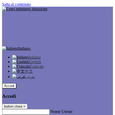
Salta al contenuto
Italiano
Italiano
English
Français
中文
عربى
Accedi
Accedi
button close
×
Nome Utente