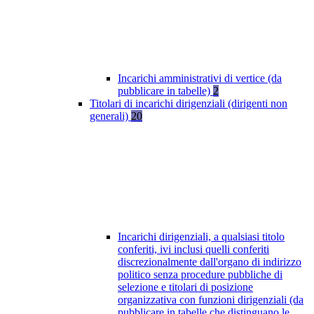
Incarichi amministrativi di vertice (da
pubblicare in tabelle)
2
Titolari di incarichi dirigenziali (dirigenti non
generali)
20
Incarichi dirigenziali, a qualsiasi titolo
conferiti, ivi inclusi quelli conferiti
discrezionalmente dall'organo di indirizzo
politico senza procedure pubbliche di
selezione e titolari di posizione
organizzativa con funzioni dirigenziali (da
pubblicare in tabelle che distinguano le