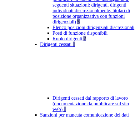
seguenti situazioni: dirigenti, dirigenti
individuati discrezionalmente, titolari di
posizione organizzativa con funzioni
dirigenziali)
5
Elenco posizioni dirigenziali discrezionali
Posti di funzione disponibili
Ruolo dirigenti
2
Dirigenti cessati
1
Dirigenti cessati dal rapporto di lavoro
(documentazione da pubblicare sul sito
web)
1
Sanzioni per mancata comunicazione dei dati