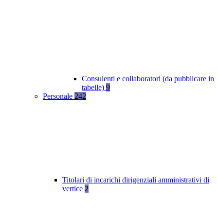
Consulenti e collaboratori (da pubblicare in
tabelle)
9
Personale
242
Titolari di incarichi dirigenziali amministrativi di
vertice
2