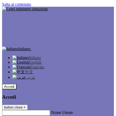
Salta al contenuto
Italiano
Italiano
English
Français
中文
عربى
Accedi
Accedi
button close
×
Nome Utente