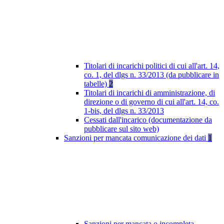
Titolari di incarichi politici di cui all'art. 14,
co. 1, del dlgs n. 33/2013 (da pubblicare in
tabelle)
2
Titolari di incarichi di amministrazione, di
direzione o di governo di cui all'art. 14, co.
1-bis, del dlgs n. 33/2013
Cessati dall'incarico (documentazione da
pubblicare sul sito web)
Sanzioni per mancata comunicazione dei dati
1
Sanzioni per mancata o incompleta