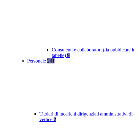
Consulenti e collaboratori (da pubblicare in
tabelle)
9
Personale
241
Titolari di incarichi dirigenziali amministrativi di
vertice
2