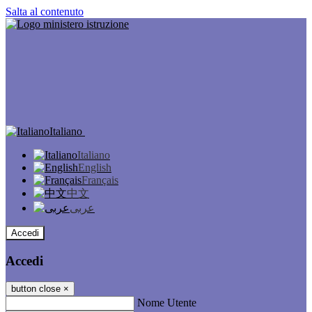
Salta al contenuto
Italiano
Italiano
English
Français
中文
عربى
Accedi
Accedi
button close
×
Nome Utente