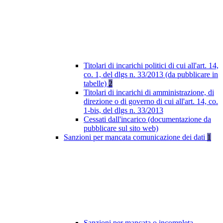
Titolari di incarichi politici di cui all'art. 14,
co. 1, del dlgs n. 33/2013 (da pubblicare in
tabelle)
2
Titolari di incarichi di amministrazione, di
direzione o di governo di cui all'art. 14, co.
1-bis, del dlgs n. 33/2013
Cessati dall'incarico (documentazione da
pubblicare sul sito web)
Sanzioni per mancata comunicazione dei dati
1
Sanzioni per mancata o incompleta