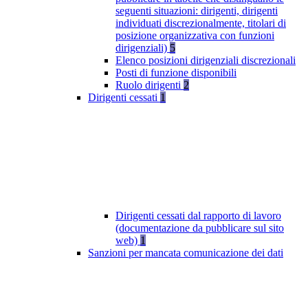
seguenti situazioni: dirigenti, dirigenti
individuati discrezionalmente, titolari di
posizione organizzativa con funzioni
dirigenziali)
5
Elenco posizioni dirigenziali discrezionali
Posti di funzione disponibili
Ruolo dirigenti
2
Dirigenti cessati
1
Dirigenti cessati dal rapporto di lavoro
(documentazione da pubblicare sul sito
web)
1
Sanzioni per mancata comunicazione dei dati