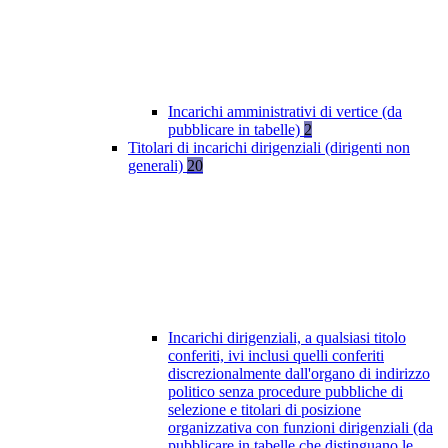
Incarichi amministrativi di vertice (da
pubblicare in tabelle)
2
Titolari di incarichi dirigenziali (dirigenti non
generali)
20
Incarichi dirigenziali, a qualsiasi titolo
conferiti, ivi inclusi quelli conferiti
discrezionalmente dall'organo di indirizzo
politico senza procedure pubbliche di
selezione e titolari di posizione
organizzativa con funzioni dirigenziali (da
pubblicare in tabelle che distinguano le