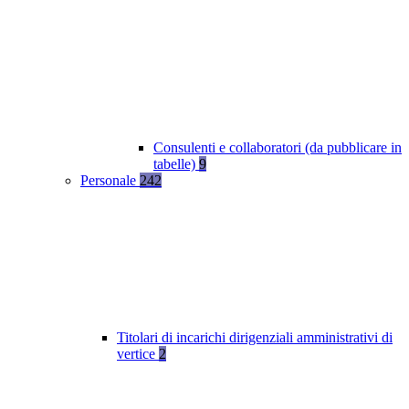
Consulenti e collaboratori (da pubblicare in
tabelle)
9
Personale
242
Titolari di incarichi dirigenziali amministrativi di
vertice
2