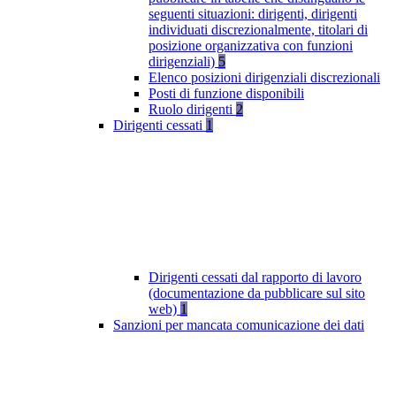
seguenti situazioni: dirigenti, dirigenti
individuati discrezionalmente, titolari di
posizione organizzativa con funzioni
dirigenziali)
5
Elenco posizioni dirigenziali discrezionali
Posti di funzione disponibili
Ruolo dirigenti
2
Dirigenti cessati
1
Dirigenti cessati dal rapporto di lavoro
(documentazione da pubblicare sul sito
web)
1
Sanzioni per mancata comunicazione dei dati