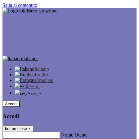
Salta al contenuto
Italiano
Italiano
English
Français
中文
عربى
Accedi
Accedi
button close
×
Nome Utente