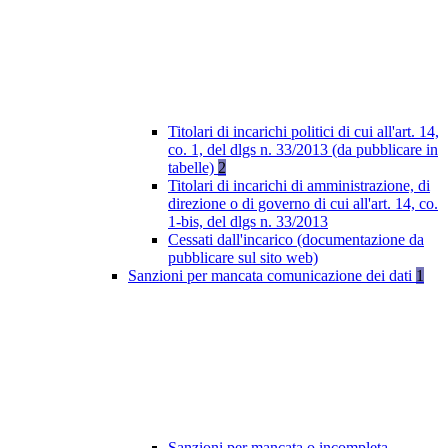
Titolari di incarichi politici di cui all'art. 14,
co. 1, del dlgs n. 33/2013 (da pubblicare in
tabelle)
2
Titolari di incarichi di amministrazione, di
direzione o di governo di cui all'art. 14, co.
1-bis, del dlgs n. 33/2013
Cessati dall'incarico (documentazione da
pubblicare sul sito web)
Sanzioni per mancata comunicazione dei dati
1
Sanzioni per mancata o incompleta