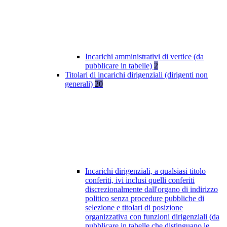
Incarichi amministrativi di vertice (da
pubblicare in tabelle)
2
Titolari di incarichi dirigenziali (dirigenti non
generali)
20
Incarichi dirigenziali, a qualsiasi titolo
conferiti, ivi inclusi quelli conferiti
discrezionalmente dall'organo di indirizzo
politico senza procedure pubbliche di
selezione e titolari di posizione
organizzativa con funzioni dirigenziali (da
pubblicare in tabelle che distinguano le