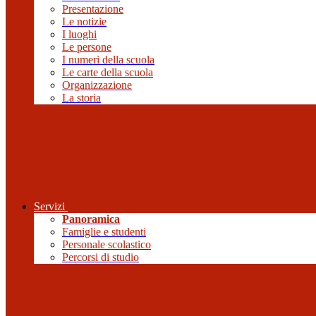
Presentazione
Le notizie
I luoghi
Le persone
I numeri della scuola
Le carte della scuola
Organizzazione
La storia
Servizi
Panoramica
Famiglie e studenti
Personale scolastico
Percorsi di studio