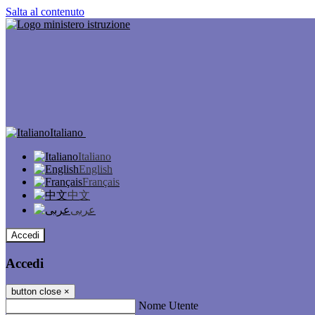
Salta al contenuto
Italiano
Italiano
English
Français
中文
عربى
Accedi
Accedi
button close
×
Nome Utente