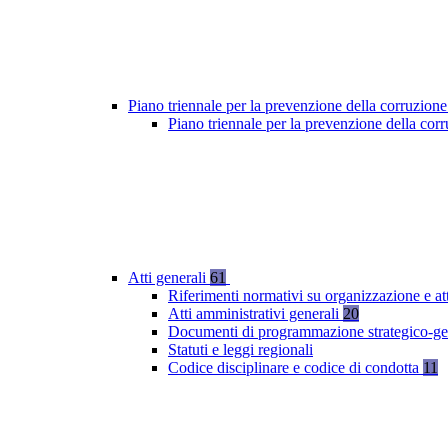
Piano triennale per la prevenzione della corruzione
Piano triennale per la prevenzione della co
Atti generali
61
Riferimenti normativi su organizzazione e at
Atti amministrativi generali
20
Documenti di programmazione strategico-ge
Statuti e leggi regionali
Codice disciplinare e codice di condotta
11