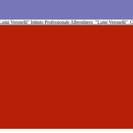
Istituto Professionale Alberghiero
"Luigi Veronelli"
C