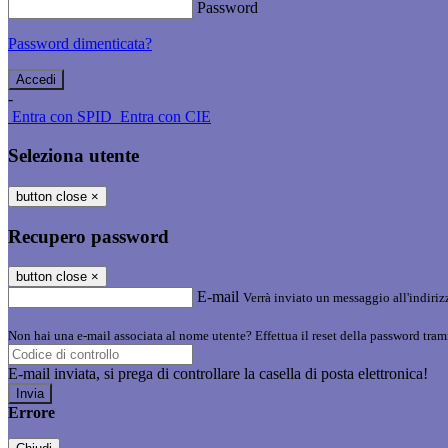
Password
Password dimenticata?
-
Entra con SPID
Entra con CIE
Seleziona utente
button close
×
Recupero password
button close
×
E-mail
Verrà inviato un messaggio all'indirizz
Non hai una e-mail associata al nome utente? Effettua il reset della password tram
E-mail inviata, si prega di controllare la casella di posta elettronica!
Errore