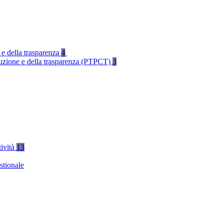
 e della trasparenza
4
rruzione e della trasparenza (PTPCT)
3
tività
13
stionale