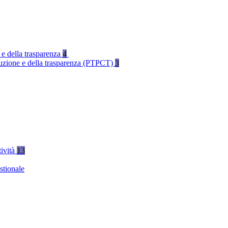
 e della trasparenza
4
rruzione e della trasparenza (PTPCT)
3
tività
13
stionale