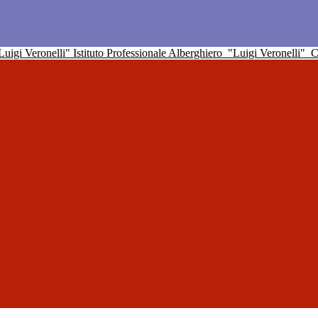
Istituto Professionale Alberghiero
"Luigi Veronelli"
C