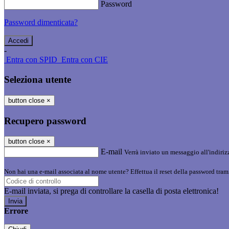
Password
Password dimenticata?
-
Entra con SPID
Entra con CIE
Seleziona utente
button close
×
Recupero password
button close
×
E-mail
Verrà inviato un messaggio all'indirizz
Non hai una e-mail associata al nome utente? Effettua il reset della password tram
E-mail inviata, si prega di controllare la casella di posta elettronica!
Errore