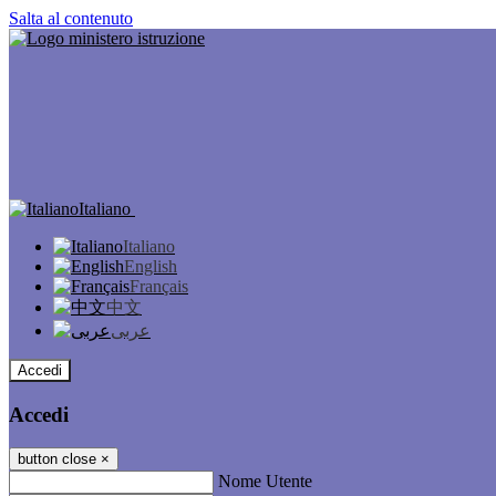
Salta al contenuto
Italiano
Italiano
English
Français
中文
عربى
Accedi
Accedi
button close
×
Nome Utente