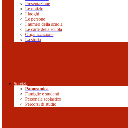
Presentazione
Le notizie
I luoghi
Le persone
I numeri della scuola
Le carte della scuola
Organizzazione
La storia
Servizi
Panoramica
Famiglie e studenti
Personale scolastico
Percorsi di studio