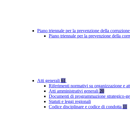
Piano triennale per la prevenzione della corruzione
Piano triennale per la prevenzione della co
Atti generali
61
Riferimenti normativi su organizzazione e at
Atti amministrativi generali
20
Documenti di programmazione strategico-ge
Statuti e leggi regionali
Codice disciplinare e codice di condotta
11