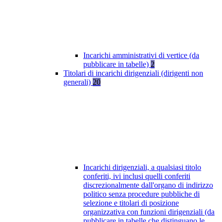
Incarichi amministrativi di vertice (da
pubblicare in tabelle)
2
Titolari di incarichi dirigenziali (dirigenti non
generali)
20
Incarichi dirigenziali, a qualsiasi titolo
conferiti, ivi inclusi quelli conferiti
discrezionalmente dall'organo di indirizzo
politico senza procedure pubbliche di
selezione e titolari di posizione
organizzativa con funzioni dirigenziali (da
pubblicare in tabelle che distinguano le