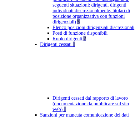
seguenti situazioni: dirigenti, dirigenti
individuati discrezionalmente, titolari di
posizione organizzativa con funzioni
dirigenziali)
5
Elenco posizioni dirigenziali discrezionali
Posti di funzione disponibili
Ruolo dirigenti
2
Dirigenti cessati
1
Dirigenti cessati dal rapporto di lavoro
(documentazione da pubblicare sul sito
web)
1
Sanzioni per mancata comunicazione dei dati