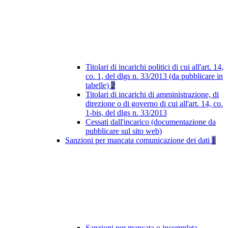
Titolari di incarichi politici di cui all'art. 14,
co. 1, del dlgs n. 33/2013 (da pubblicare in
tabelle)
2
Titolari di incarichi di amministrazione, di
direzione o di governo di cui all'art. 14, co.
1-bis, del dlgs n. 33/2013
Cessati dall'incarico (documentazione da
pubblicare sul sito web)
Sanzioni per mancata comunicazione dei dati
1
Sanzioni per mancata o incompleta