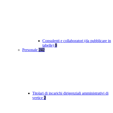
Consulenti e collaboratori (da pubblicare in
tabelle)
9
Personale
242
Titolari di incarichi dirigenziali amministrativi di
vertice
2