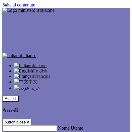
Salta al contenuto
Italiano
Italiano
English
Français
中文
عربى
Accedi
Accedi
button close
×
Nome Utente