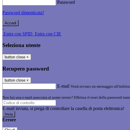
Password
Password dimenticata?
-
Entra con SPID
Entra con CIE
Seleziona utente
button close
×
Recupero password
button close
×
E-mail
Verrà inviato un messaggio all'indirizz
Non hai una e-mail associata al nome utente? Effettua il reset della password tram
E-mail inviata, si prega di controllare la casella di posta elettronica!
Errore