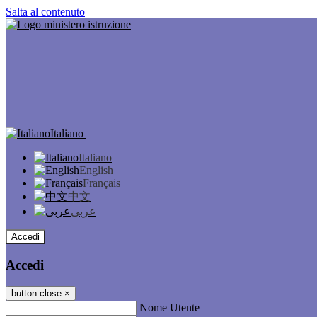
Salta al contenuto
Italiano
Italiano
English
Français
中文
عربى
Accedi
Accedi
button close
×
Nome Utente