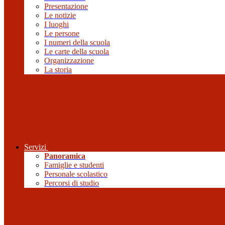
Presentazione
Le notizie
I luoghi
Le persone
I numeri della scuola
Le carte della scuola
Organizzazione
La storia
Servizi
Panoramica
Famiglie e studenti
Personale scolastico
Percorsi di studio