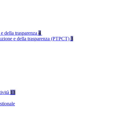
 e della trasparenza
4
rruzione e della trasparenza (PTPCT)
3
tività
13
stionale