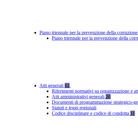
Piano triennale per la prevenzione della corruzione
Piano triennale per la prevenzione della co
Atti generali
61
Riferimenti normativi su organizzazione e at
Atti amministrativi generali
20
Documenti di programmazione strategico-ge
Statuti e leggi regionali
Codice disciplinare e codice di condotta
11