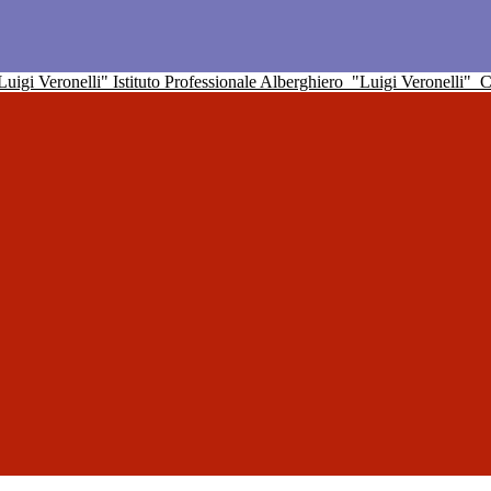
Istituto Professionale Alberghiero
"Luigi Veronelli"
C