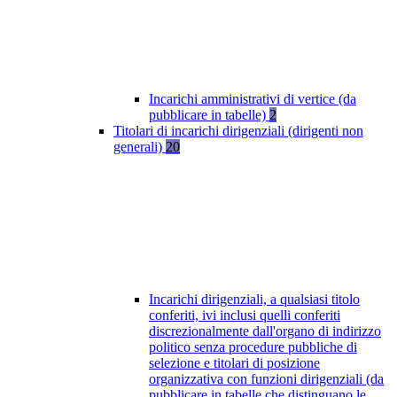
Incarichi amministrativi di vertice (da
pubblicare in tabelle)
2
Titolari di incarichi dirigenziali (dirigenti non
generali)
20
Incarichi dirigenziali, a qualsiasi titolo
conferiti, ivi inclusi quelli conferiti
discrezionalmente dall'organo di indirizzo
politico senza procedure pubbliche di
selezione e titolari di posizione
organizzativa con funzioni dirigenziali (da
pubblicare in tabelle che distinguano le