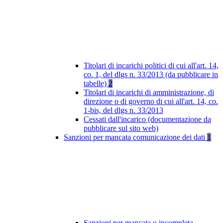
Titolari di incarichi politici di cui all'art. 14,
co. 1, del dlgs n. 33/2013 (da pubblicare in
tabelle)
2
Titolari di incarichi di amministrazione, di
direzione o di governo di cui all'art. 14, co.
1-bis, del dlgs n. 33/2013
Cessati dall'incarico (documentazione da
pubblicare sul sito web)
Sanzioni per mancata comunicazione dei dati
1
Sanzioni per mancata o incompleta