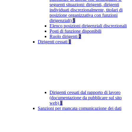
seguenti situazioni: dirigenti, dirigenti
individuati discrezionalmente, titolari di
posizione organizzativa con funzioni
dirigenziali)
5
Elenco posizioni dirigenziali discrezionali
Posti di funzione disponibili
Ruolo dirigenti
2
Dirigenti cessati
1
Dirigenti cessati dal rapporto di lavoro
(documentazione da pubblicare sul sito
web)
1
Sanzioni per mancata comunicazione dei dati