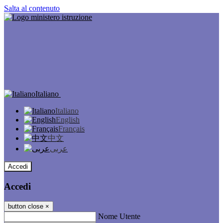
Salta al contenuto
Italiano
Italiano
English
Français
中文
عربى
Accedi
Accedi
button close
×
Nome Utente