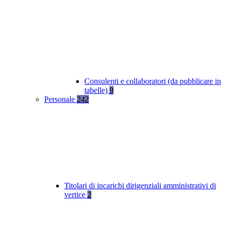
Consulenti e collaboratori (da pubblicare in
tabelle)
9
Personale
242
Titolari di incarichi dirigenziali amministrativi di
vertice
2