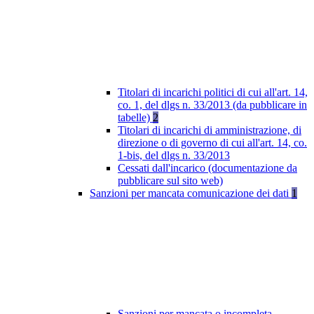
Titolari di incarichi politici di cui all'art. 14,
co. 1, del dlgs n. 33/2013 (da pubblicare in
tabelle)
2
Titolari di incarichi di amministrazione, di
direzione o di governo di cui all'art. 14, co.
1-bis, del dlgs n. 33/2013
Cessati dall'incarico (documentazione da
pubblicare sul sito web)
Sanzioni per mancata comunicazione dei dati
1
Sanzioni per mancata o incompleta