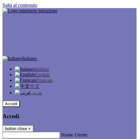
Salta al contenuto
Italiano
Italiano
English
Français
中文
عربى
Accedi
Accedi
button close
×
Nome Utente