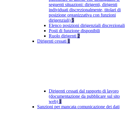
seguenti situazioni: dirigenti, dirigenti
individuati discrezionalmente, titolari di
posizione organizzativa con funzioni
dirigenziali)
5
Elenco posizioni dirigenziali discrezionali
Posti di funzione disponibili
Ruolo dirigenti
2
Dirigenti cessati
1
Dirigenti cessati dal rapporto di lavoro
(documentazione da pubblicare sul sito
web)
1
Sanzioni per mancata comunicazione dei dati