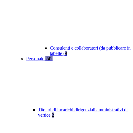
Consulenti e collaboratori (da pubblicare in
tabelle)
9
Personale
242
Titolari di incarichi dirigenziali amministrativi di
vertice
2