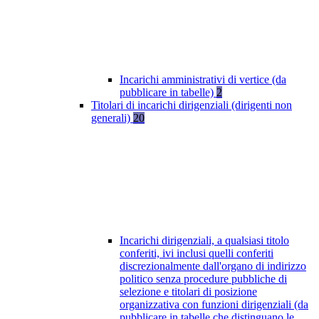
Incarichi amministrativi di vertice (da
pubblicare in tabelle)
2
Titolari di incarichi dirigenziali (dirigenti non
generali)
20
Incarichi dirigenziali, a qualsiasi titolo
conferiti, ivi inclusi quelli conferiti
discrezionalmente dall'organo di indirizzo
politico senza procedure pubbliche di
selezione e titolari di posizione
organizzativa con funzioni dirigenziali (da
pubblicare in tabelle che distinguano le