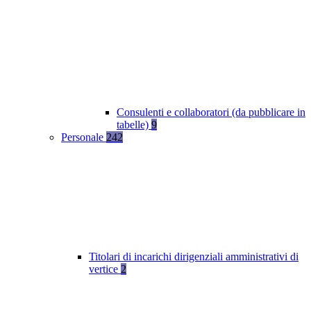
Consulenti e collaboratori (da pubblicare in
tabelle)
9
Personale
242
Titolari di incarichi dirigenziali amministrativi di
vertice
2