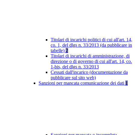
Titolari di incarichi politici di cui all'art. 14,
co. 1, del dlgs n. 33/2013 (da pubblicare in
tabelle)
2
Titolari di incarichi di amministrazione, di
direzione o di governo di cui all'art. 14, co.
1-bis, del dlgs n. 33/2013
Cessati dall'incarico (documentazione da
pubblicare sul sito web)
Sanzioni per mancata comunicazione dei dati
1
Sanzioni per mancata o incompleta