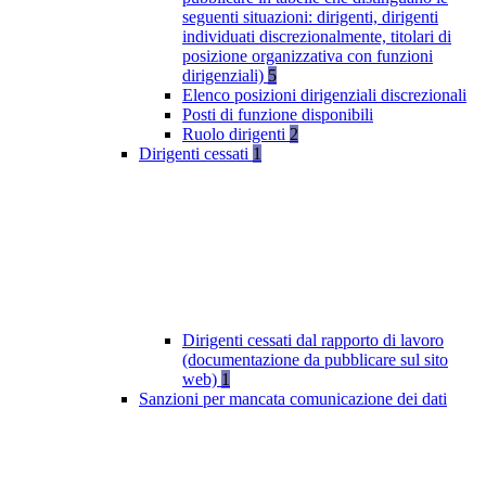
seguenti situazioni: dirigenti, dirigenti
individuati discrezionalmente, titolari di
posizione organizzativa con funzioni
dirigenziali)
5
Elenco posizioni dirigenziali discrezionali
Posti di funzione disponibili
Ruolo dirigenti
2
Dirigenti cessati
1
Dirigenti cessati dal rapporto di lavoro
(documentazione da pubblicare sul sito
web)
1
Sanzioni per mancata comunicazione dei dati