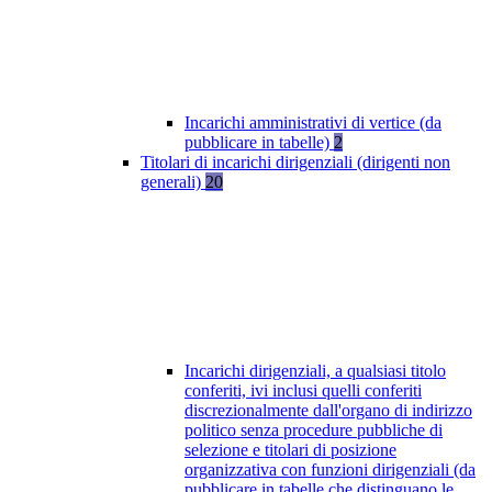
Incarichi amministrativi di vertice (da
pubblicare in tabelle)
2
Titolari di incarichi dirigenziali (dirigenti non
generali)
20
Incarichi dirigenziali, a qualsiasi titolo
conferiti, ivi inclusi quelli conferiti
discrezionalmente dall'organo di indirizzo
politico senza procedure pubbliche di
selezione e titolari di posizione
organizzativa con funzioni dirigenziali (da
pubblicare in tabelle che distinguano le