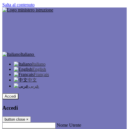
Salta al contenuto
Italiano
Italiano
English
Français
中文
عربى
Accedi
Accedi
button close
×
Nome Utente