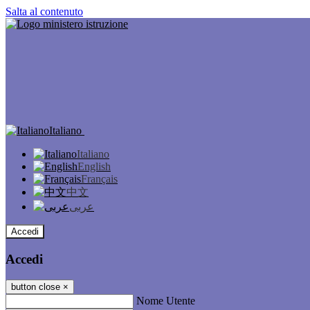
Salta al contenuto
Italiano
Italiano
English
Français
中文
عربى
Accedi
Accedi
button close
×
Nome Utente