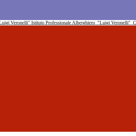
Istituto Professionale Alberghiero
"Luigi Veronelli"
C