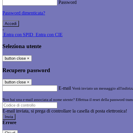
Password
Password dimenticata?
-
Entra con SPID
Entra con CIE
Seleziona utente
button close
×
Recupero password
button close
×
E-mail
Verrà inviato un messaggio all'indirizz
Non hai una e-mail associata al nome utente? Effettua il reset della password tram
E-mail inviata, si prega di controllare la casella di posta elettronica!
Errore