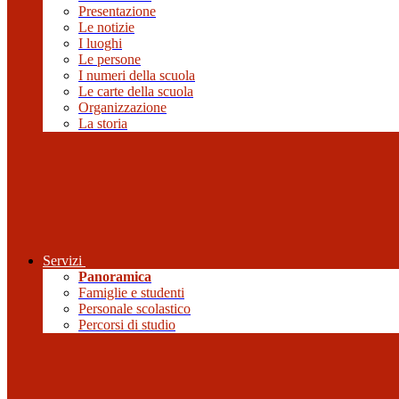
Presentazione
Le notizie
I luoghi
Le persone
I numeri della scuola
Le carte della scuola
Organizzazione
La storia
Servizi
Panoramica
Famiglie e studenti
Personale scolastico
Percorsi di studio