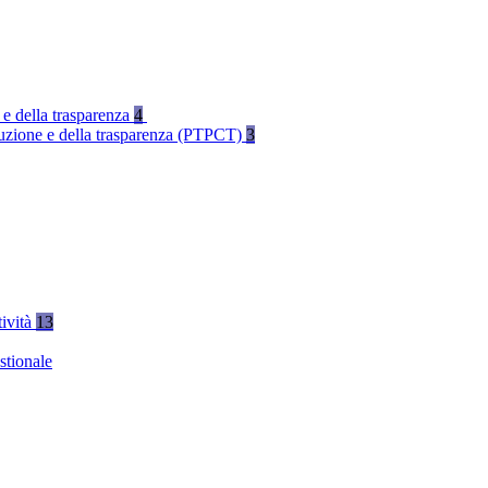
 e della trasparenza
4
rruzione e della trasparenza (PTPCT)
3
tività
13
stionale