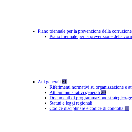
Piano triennale per la prevenzione della corruzione
Piano triennale per la prevenzione della co
Atti generali
61
Riferimenti normativi su organizzazione e at
Atti amministrativi generali
20
Documenti di programmazione strategico-ge
Statuti e leggi regionali
Codice disciplinare e codice di condotta
11