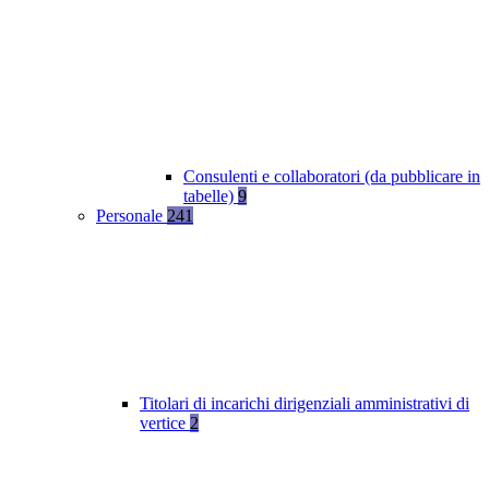
Consulenti e collaboratori (da pubblicare in
tabelle)
9
Personale
241
Titolari di incarichi dirigenziali amministrativi di
vertice
2