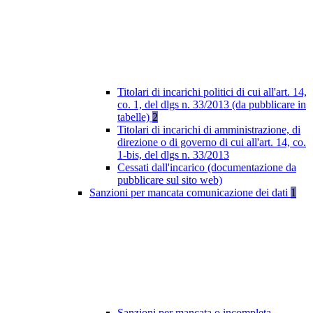
Titolari di incarichi politici di cui all'art. 14,
co. 1, del dlgs n. 33/2013 (da pubblicare in
tabelle)
2
Titolari di incarichi di amministrazione, di
direzione o di governo di cui all'art. 14, co.
1-bis, del dlgs n. 33/2013
Cessati dall'incarico (documentazione da
pubblicare sul sito web)
Sanzioni per mancata comunicazione dei dati
1
Sanzioni per mancata o incompleta