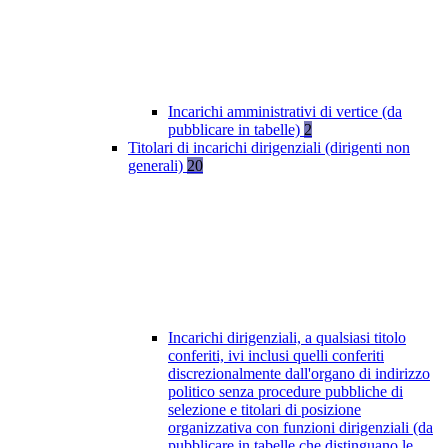
Incarichi amministrativi di vertice (da
pubblicare in tabelle)
2
Titolari di incarichi dirigenziali (dirigenti non
generali)
20
Incarichi dirigenziali, a qualsiasi titolo
conferiti, ivi inclusi quelli conferiti
discrezionalmente dall'organo di indirizzo
politico senza procedure pubbliche di
selezione e titolari di posizione
organizzativa con funzioni dirigenziali (da
pubblicare in tabelle che distinguano le