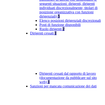
seguenti situazioni: dirigenti, dirigenti
individuati discrezionalmente, titolari di
posizione organizzativa con funzioni
dirigenziali)
5
Elenco posizioni dirigenziali discrezionali
Posti di funzione disponibili
Ruolo dirigenti
2
Dirigenti cessati
1
Dirigenti cessati dal rapporto di lavoro
(documentazione da pubblicare sul sito
web)
1
Sanzioni per mancata comunicazione dei dati