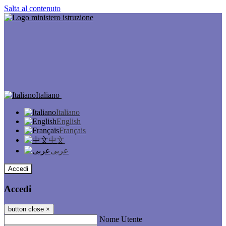
Salta al contenuto
Italiano
Italiano
English
Français
中文
عربى
Accedi
Accedi
button close
×
Nome Utente